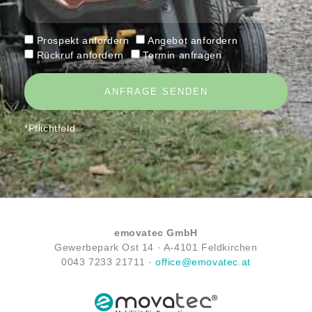
h
l
r
i
a
Prospekt anfordern
Angebot anfordern
c
n
Rückruf anfordern
Termin anfragen
h
f
t
o
ANFRAGE SENDEN
r
d
e
*Pflichtfeld
r
n
emovatec GmbH
Gewerbepark Ost 14 ·
A-
4101 Feldkirchen
0043
7233 21711
·
office@emovatec.at