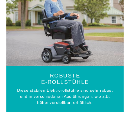
ROBUSTE
E-ROLLSTÜHLE
Diese stabilen Elektrorollstühle sind sehr robust
und in verschiedenen Ausführungen, wie z.B.
höhenverstellbar, erhältlich
.