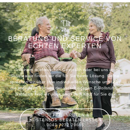
BERATUNG UND SERVICE VON
ECHTEN EXPERTEN
In einem telefonischen Gespräch oder bei uns im
Schauraum finden wir die für Sie beste Lösung. Gerne
sprechen wir über Ihre individuellen Wünsche und über
die jeweiligen Vorteile der verschiedenen E-Rollstühle.
Natürlich sind wir auch nach dem Kauf für Sie da.
JETZT ANRUFEN &
KOSTENLOS BERATEN LASSEN
0043 7232 29685