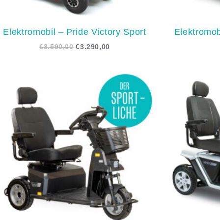
Elektromobil – Pride Victory Sport
Elektromob
€
3.590,00
€
3.290,00
Ursprünglicher
Aktueller
Preis
Preis
war:
ist:
€5.490,00
€5.290,00.