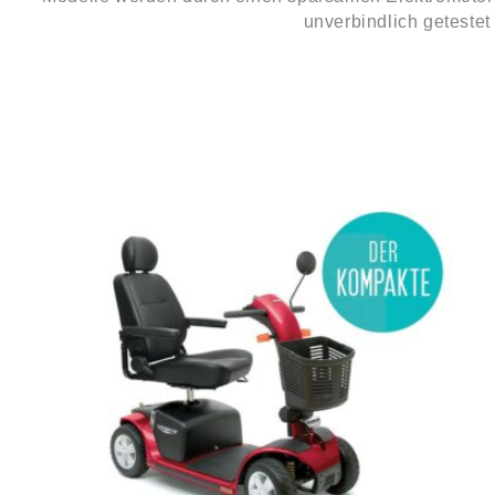
unverbindlich getestet
Ursprünglicher
Aktueller
Preis
Preis
war:
ist:
€3.490,00
€3.150,00.