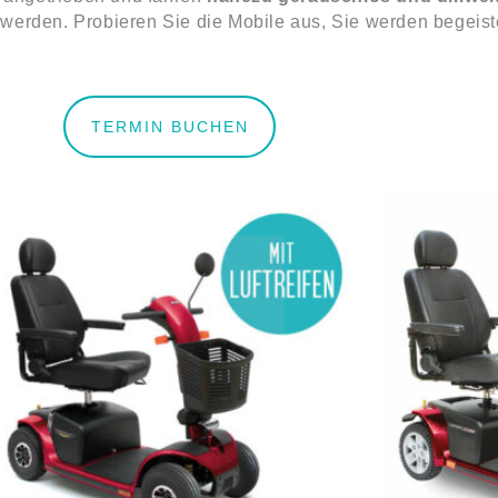
 werden. Probieren Sie die Mobile aus, Sie werden begeiste
TERMIN BUCHEN
Ursprünglicher
Aktueller
Preis
Preis
war:
ist:
€3.590,00
€3.290,00.