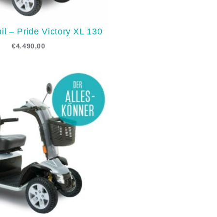
il – Pride Victory XL 130
€
4.490,00
Ursprünglicher
Aktueller
Preis
Preis
war:
ist:
€5.690,00
€5.290,00.