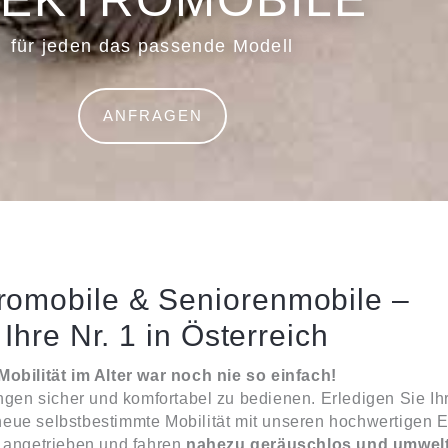
für jeden das passende Modell
ANFRAGEN
tromobile & Seniorenmobile –
Ihre Nr. 1 in Österreich
Mobilität im Alter war noch nie so einfach!
ngen sicher und komfortabel zu bedienen. Erledigen Sie I
neue selbstbestimmte Mobilität mit unseren hochwertigen 
 angetrieben und fahren
nahezu geräuschlos und umwelt