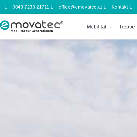
Zum
0043 7233 21711
office@emovatec.at
Kontakt
Inhalt
springen
Mobilität
Treppe