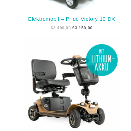
Elektromobil – Pride Victory 10 DX
€
3.490,00
€
3.150,00
Preisspanne:
€4.490,00
bis
€4.990,00