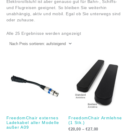
Elektrorollstuhl ist aber genauso gut für Bahn-, Schiffs-
und Flugreisen geeignet. So bleiben Sie weiterhin
unabhängig, aktiv und mobil. Egal ob Sie unterwegs sind
oder zuhause.
Alle 25 Ergebnisse werden angezeigt
Preisspanne:
€20,00
bis
€27,00
FreedomChair externes
FreedomChair Armlehne
Ladekabel aller Modelle
(1 Stk.)
außer A09
€
20,00
–
€
27,00