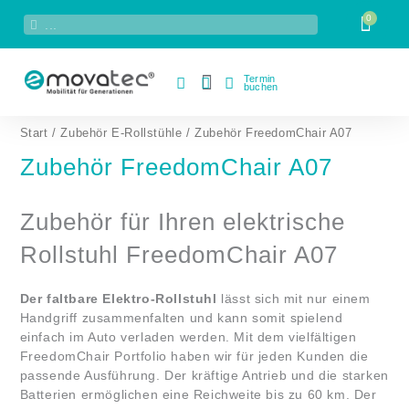
Zum
Suche
Suche
Inhalt
springen
Termin
buchen
Nach
Start
/
Zubehör E-Rollstühle
/ Zubehör FreedomChair A07
Preis
sortiert:
aufsteigend
Zubehör FreedomChair A07
Zubehör für Ihren elektrische
Rollstuhl FreedomChair A07
Der faltbare Elektro-Rollstuhl
lässt sich mit nur einem
Handgriff zusammenfalten und kann somit spielend
einfach im Auto verladen werden. Mit dem vielfältigen
FreedomChair Portfolio haben wir für jeden Kunden die
passende Ausführung. Der kräftige Antrieb und die starken
Batterien ermöglichen eine Reichweite bis zu 60 km. Der