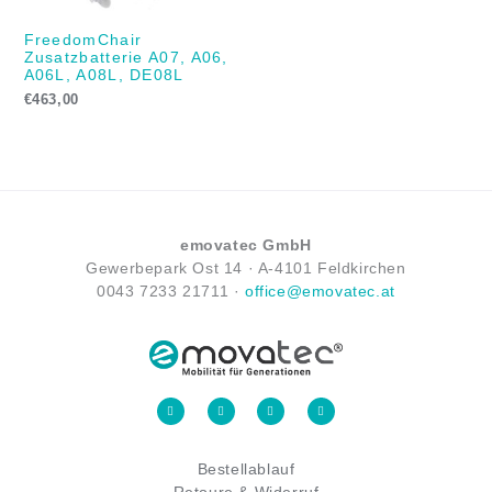
FreedomChair
Zusatzbatterie A07, A06,
A06L, A08L, DE08L
€
463,00
emovatec GmbH
Gewerbepark Ost 14 ·
A-
4101 Feldkirchen
0043
7233 21711
·
office@emovatec.at
F
I
Y
L
a
n
o
i
c
s
u
n
e
t
t
k
b
a
u
e
o
g
b
d
Bestellablauf
o
r
e
i
k
a
n
-
m
-