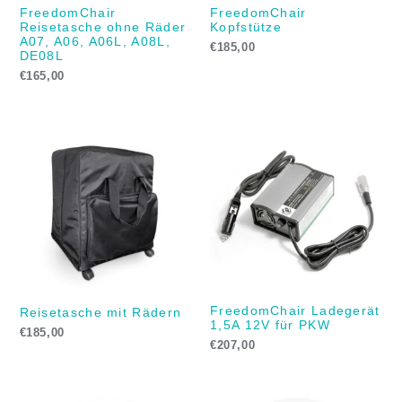
FreedomChair
FreedomChair
Reisetasche ohne Räder
Kopfstütze
A07, A06, A06L, A08L,
€
185,00
DE08L
€
165,00
FreedomChair Ladegerät
Reisetasche mit Rädern
1,5A 12V für PKW
€
185,00
€
207,00