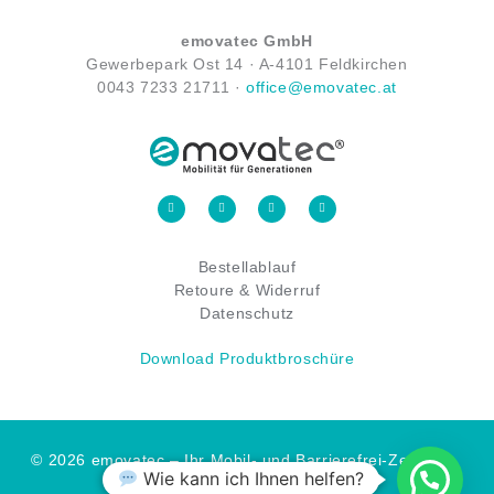
emovatec GmbH
Gewerbepark Ost 14 ·
A-
4101 Feldkirchen
0043
7233 21711
·
office@emovatec.at
F
I
Y
L
a
n
o
i
c
s
u
n
e
t
t
k
b
a
u
e
o
g
b
d
Bestellablauf
o
r
e
i
k
a
n
-
Retoure & Widerruf
m
-
f
i
n
Datenschutz
Download Produktbroschüre
© 2026 emovatec – Ihr Mobil- und Barrierefrei-Zentrum
Wie kann ich Ihnen helfen?