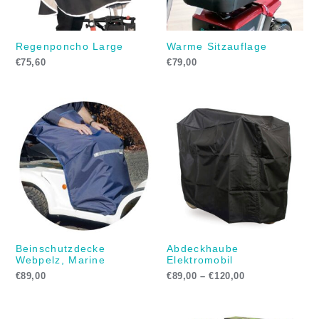
Regenponcho Large
Warme Sitzauflage
€
75,60
€
79,00
Preisspanne:
€89,00
bis
€120,00
Beinschutzdecke
Abdeckhaube
Webpelz, Marine
Elektromobil
€
89,00
€
89,00
–
€
120,00