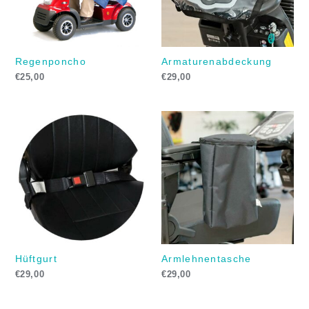
Regenponcho
Armaturenabdeckung
€
25,00
€
29,00
Hüftgurt
Armlehnentasche
€
29,00
€
29,00