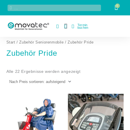
Zum
Suche
Suche
Inhalt
springen
Termin
buchen
Nach
Start
/
Zubehör Seniorenmobile
/ Zubehör Pride
Preis
sortiert:
aufsteigend
Zubehör Pride
Alle 22 Ergebnisse werden angezeigt