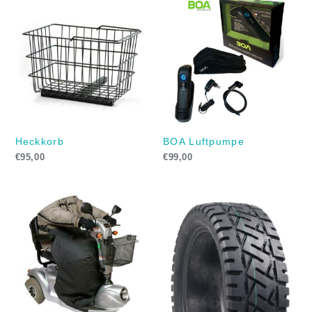
Heckkorb
BOA Luftpumpe
€
95,00
€
99,00