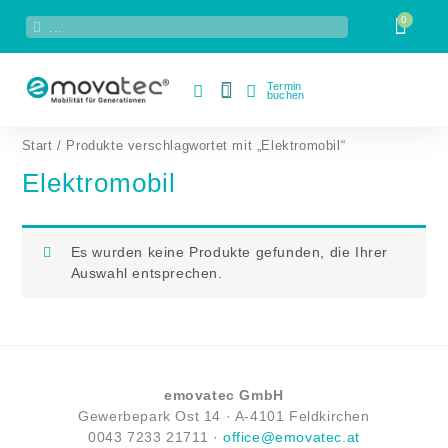
Zum
Suche
Suche
Inhalt
springen
Termin
buchen
Start
/ Produkte verschlagwortet mit „Elektromobil“
Elektromobil
Es wurden keine Produkte gefunden, die Ihrer
Auswahl entsprechen.
emovatec GmbH
Gewerbepark Ost 14 ·
A-
4101 Feldkirchen
0043
7233 21711
·
office@emovatec.at