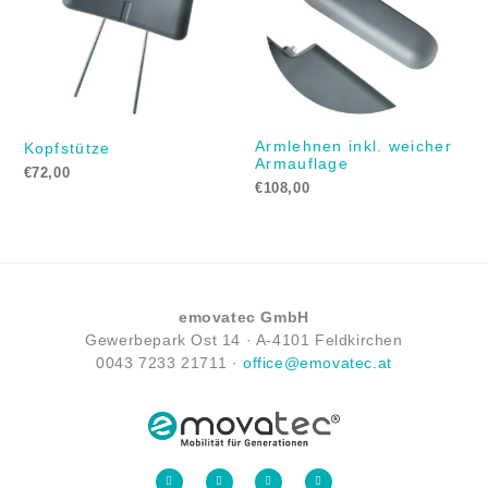
Armlehnen inkl. weicher
Kopfstütze
Armauflage
€
72,00
€
108,00
emovatec GmbH
Gewerbepark Ost 14 ·
A-
4101 Feldkirchen
0043
7233 21711
·
office@emovatec.at
F
I
Y
L
a
n
o
i