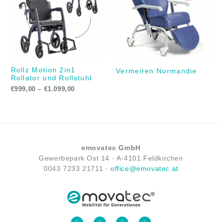
Rollz Motion 2in1
Vermeiren Normandie
Rollator und Rollstuhl
€
999,00
–
€
1.099,00
emovatec GmbH
Gewerbepark Ost 14 ·
A-
4101 Feldkirchen
0043
7233 21711
·
office@emovatec.at
F
I
Y
L