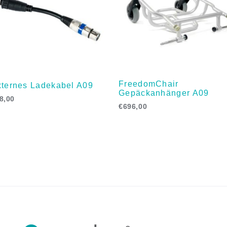
FreedomChair
ternes Ladekabel A09
Gepäckanhänger A09
8,00
€
696,00