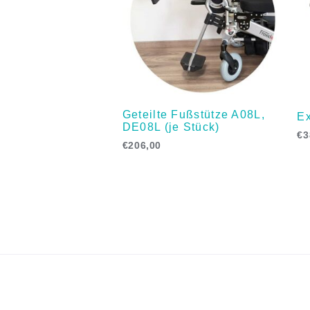
Geteilte Fußstütze A08L,
Ex
DE08L (je Stück)
€
3
€
206,00