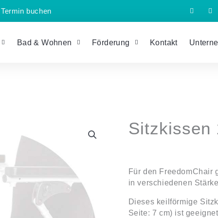
F
I
Termin buchen
a
n
c
s
e
t
b
a
o
g
Bad & Wohnen
Förderung
Kontakt
Untern
o
r
k
a
-
m
f
Sitzkissen
Sitzkissen
10
cm
Menge
Für den FreedomChair gi
in verschiedenen Stärk
Dieses keilförmige Sitz
Seite: 7 cm) ist geeign