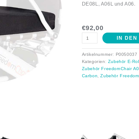
DE08L, A06L und A06.
€
92,00
IN DE
Artikelnummer:
P0050037
Kategorien:
Zubehör E-Rol
Zubehör FreedomChair A
Carbon
,
Zubehör Freedom