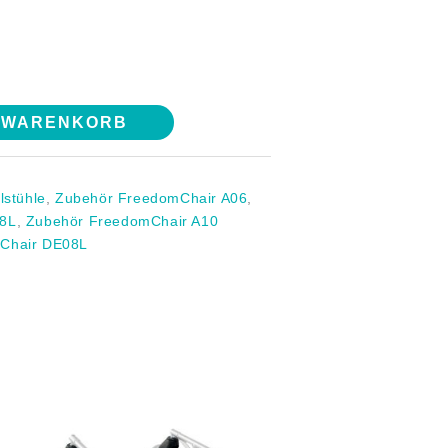
N WARENKORB
lstühle
,
Zubehör FreedomChair A06
,
08L
,
Zubehör FreedomChair A10
Chair DE08L