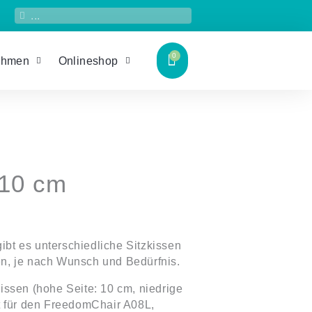
Suche
Suche
ehmen
Onlineshop
 10 cm
bt es unterschiedliche Sitzkissen
en, je nach Wunsch und Bedürfnis.
kissen (hohe Seite: 10 cm, niedrige
et für den FreedomChair A08L,