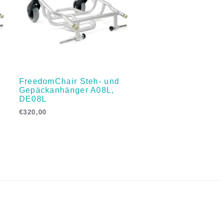
FreedomChair Steh- und
Gepäckanhänger A08L,
DE08L
€
320,00