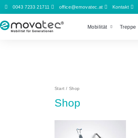
Zum
0043 7233 21711
office@emovatec.at
Kontakt
Inhalt
springen
Mobilität
Treppe
Start
/ Shop
Shop