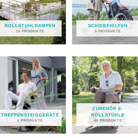
ROLLSTUHLRAMPEN
SCHIEBEHILFEN
15 PRODUKTE
5 PRODUKTE
ZUBEHÖR E-
TREPPENSTEIGGERÄTE
ROLLSTÜHLE
6 PRODUKTE
46 PRODUKTE