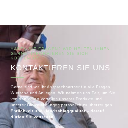
HABEN SIE FRAGEN? WIR HELFEN IHNEN
GERNE. INFORMIEREN SIE SICH
KOSTENLOS.
KONTAKTIEREN SIE UNS
Gerne sind wir Ihr Ansprechpartner für alle Fragen,
Wünsche und Anliegen. Wir nehmen uns Zeit, um Sie
von den vielen Vorteilen unserer Produkte und
unserer Dienstleistungen persönlich zu überzeugen.
Ehrlichkeit und Handschlagqualität – darauf
dürfen Sie vertrauen.