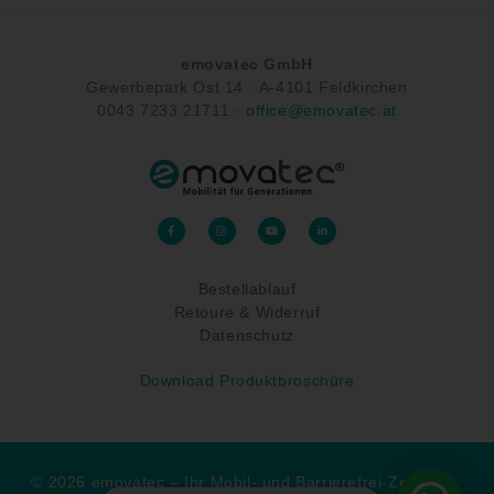
emovatec GmbH
Gewerbepark Ost 14 ·
A-
4101 Feldkirchen
0043
7233 21711
·
office@emovatec.at
F
I
Y
L
a
n
o
i
c
s
u
n
e
t
t
k
b
a
u
e
o
g
b
d
Bestellablauf
o
r
e
i
k
a
n
-
Retoure & Widerruf
m
-
f
i
n
Datenschutz
Download Produktbroschüre
© 2026 emovatec – Ihr Mobil- und Barrierefrei-Zentrum