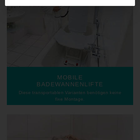
MOBILE
BADEWANNENLIFTE
Diese
transportablen Varianten benötigen keine
fixe Montage.