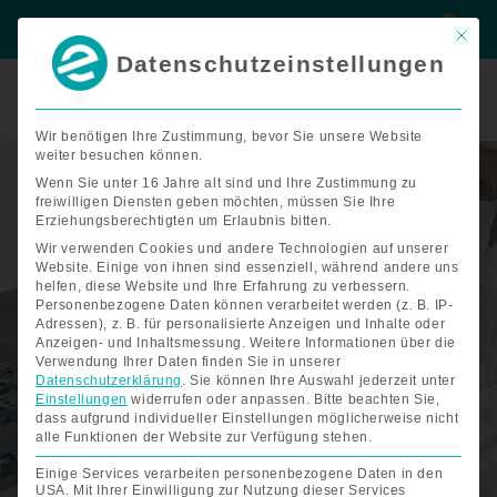
Zum
Suche
Suche
Inhalt
Mit di
springen
Datenschutzeinstellungen
Termin
buchen
Wir benötigen Ihre Zustimmung, bevor Sie unsere Website
weiter besuchen können.
Wenn Sie unter 16 Jahre alt sind und Ihre Zustimmung zu
freiwilligen Diensten geben möchten, müssen Sie Ihre
Erziehungsberechtigten um Erlaubnis bitten.
Wir verwenden Cookies und andere Technologien auf unserer
Website. Einige von ihnen sind essenziell, während andere uns
helfen, diese Website und Ihre Erfahrung zu verbessern.
Personenbezogene Daten können verarbeitet werden (z. B. IP-
Adressen), z. B. für personalisierte Anzeigen und Inhalte oder
Anzeigen- und Inhaltsmessung.
Weitere Informationen über die
ZURÜCK ZUM BADEGLÜCK
Verwendung Ihrer Daten finden Sie in unserer
BADEWANNENLIFTE
Datenschutzerklärung
.
Sie können Ihre Auswahl jederzeit unter
Einstellungen
widerrufen oder anpassen.
Bitte beachten Sie,
dass aufgrund individueller Einstellungen möglicherweise nicht
für ein sicheres und wohltuendes Badevergnügen
alle Funktionen der Website zur Verfügung stehen.
Einige Services verarbeiten personenbezogene Daten in den
USA. Mit Ihrer Einwilligung zur Nutzung dieser Services