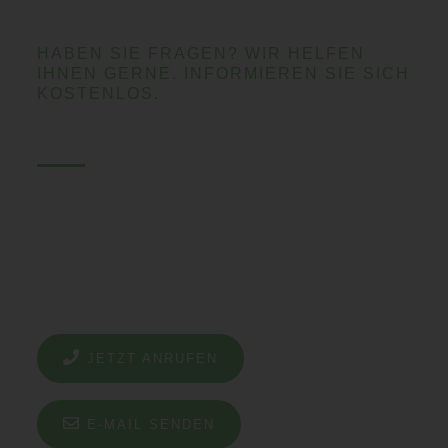
HABEN SIE FRAGEN? WIR HELFEN
IHNEN GERNE. INFORMIEREN SIE SICH
KOSTENLOS.
KONTAKTIEREN SIE UNS
Gerne sind wir Ihr Ansprechpartner für alle Fragen,
Wünsche und Anliegen. Wir nehmen uns Zeit, um Sie
von den vielen Vorteilen unserer Produkte und
unserer Dienstleistungen persönlich zu überzeugen.
Ehrlichkeit und Handschlagqualität – darauf
dürfen Sie vertrauen.
JETZT ANRUFEN
E-MAIL SENDEN