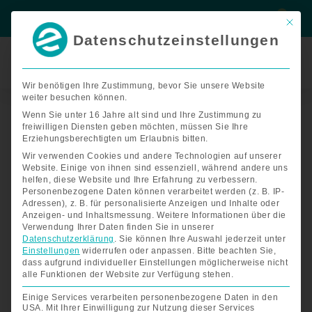
Zum
Suche
Suche
Inhalt
Mit di
springen
Datenschutzeinstellungen
Termin
buchen
Wir benötigen Ihre Zustimmung, bevor Sie unsere Website
weiter besuchen können.
Start
/
Badewannenlifte
/ mobile Badewannenlifte
Wenn Sie unter 16 Jahre alt sind und Ihre Zustimmung zu
mobile Badewannenlifte
freiwilligen Diensten geben möchten, müssen Sie Ihre
Erziehungsberechtigten um Erlaubnis bitten.
Wir verwenden Cookies und andere Technologien auf unserer
Website. Einige von ihnen sind essenziell, während andere uns
Einzelnes Ergebnis wird angezeigt
helfen, diese Website und Ihre Erfahrung zu verbessern.
Personenbezogene Daten können verarbeitet werden (z. B. IP-
Adressen), z. B. für personalisierte Anzeigen und Inhalte oder
Anzeigen- und Inhaltsmessung.
Weitere Informationen über die
Verwendung Ihrer Daten finden Sie in unserer
Preisspanne:
Datenschutzerklärung
.
Sie können Ihre Auswahl jederzeit unter
€490,00
Einstellungen
widerrufen oder anpassen.
Bitte beachten Sie,
bis
dass aufgrund individueller Einstellungen möglicherweise nicht
€590,00
alle Funktionen der Website zur Verfügung stehen.
Einige Services verarbeiten personenbezogene Daten in den
USA. Mit Ihrer Einwilligung zur Nutzung dieser Services