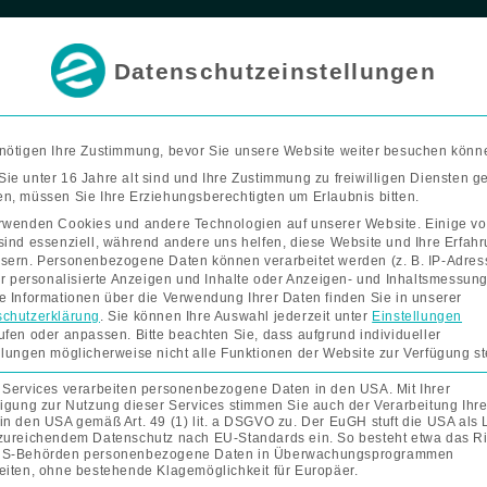
F
I
Termin buchen
a
n
c
s
e
t
Datenschutzeinstellungen
b
a
o
g
Bad & Wohnen
Förderung
Kontakt
Unterne
o
r
k
a
-
m
f
nötigen Ihre Zustimmung, bevor Sie unsere Website weiter besuchen könn
ie unter 16 Jahre alt sind und Ihre Zustimmung zu freiwilligen Diensten 
n, müssen Sie Ihre Erziehungsberechtigten um Erlaubnis bitten.
rwenden Cookies und andere Technologien auf unserer Website. Einige v
sind essenziell, während andere uns helfen, diese Website und Ihre Erfah
sern.
Personenbezogene Daten können verarbeitet werden (z. B. IP-Adres
für personalisierte Anzeigen und Inhalte oder Anzeigen- und Inhaltsmessung
e Informationen über die Verwendung Ihrer Daten finden Sie in unserer
chutzerklärung
.
Sie können Ihre Auswahl jederzeit unter
Einstellungen
ufen oder anpassen.
Bitte beachten Sie, dass aufgrund individueller
llungen möglicherweise nicht alle Funktionen der Website zur Verfügung s
 Services verarbeiten personenbezogene Daten in den USA. Mit Ihrer
ligung zur Nutzung dieser Services stimmen Sie auch der Verarbeitung Ihre
in den USA gemäß Art. 49 (1) lit. a DSGVO zu. Der EuGH stuft die USA als
zureichendem Datenschutz nach EU-Standards ein. So besteht etwa das Ri
US-Behörden personenbezogene Daten in Überwachungsprogrammen
eiten, ohne bestehende Klagemöglichkeit für Europäer.