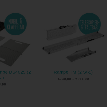
Preisspan
€230,00
bis
€971,00
ampe DS4025 (2
Rampe TM (2 Stk.)
k.)
€
230,00
–
€
971,00
3,60
Preisspanne:
€396,00