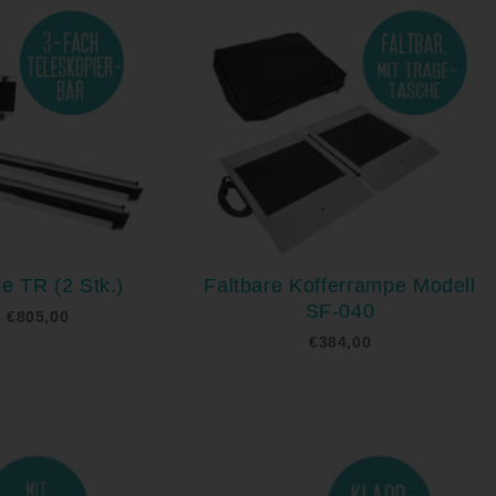
bis
€805,00
e TR (2 Stk.)
Faltbare Kofferrampe Modell
SF-040
–
€
805,00
€
384,00
Preisspanne:
Preisspan
€449,00
€719,00
bis
bis
€689,00
€819,00