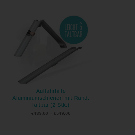
ne:
Preisspanne:
€439,00
bis
€549,00
Auffahrhilfe
Aluminiumschienen mit Rand,
faltbar (2 Stk.)
€
439,00
–
€
549,00
Preisspanne:
€562,80