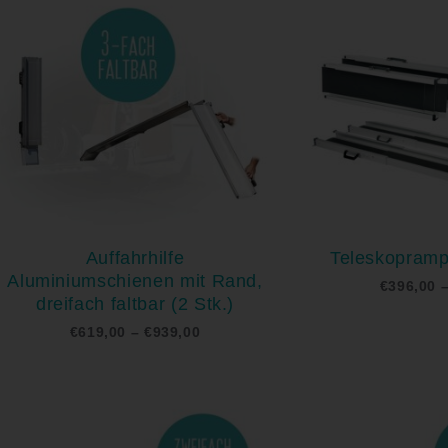
bis
€939,00
Auffahrhilfe
Teleskopramp
Aluminiumschienen mit Rand,
€
396,00
dreifach faltbar (2 Stk.)
€
619,00
–
€
939,00
Preisspanne:
€1.332,00
bis
€2.184,00