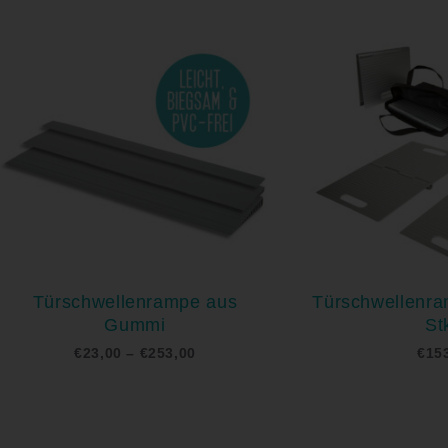
Preisspanne:
€23,00
bis
€253,00
Türschwellenrampe aus
Türschwellenr
Gummi
St
€
23,00
–
€
253,00
€
15
Preisspanne:
€619,00