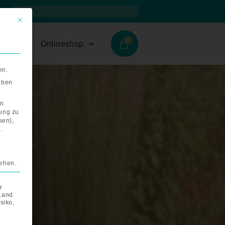
Suche
Suche
Mit diesem Button wird der Dialog geschlossen. Seine Funktionalität i
hmen
Onlineshop
en.
geben
on
rung zu
sen),
.
tehen.
r
 Land
siko,