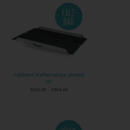
bis
€868,80
Faltbare Kofferrampe Modell
SF
€
562,80
–
€
868,80
ne:
Preisspanne:
€562,00
bis
€945,00