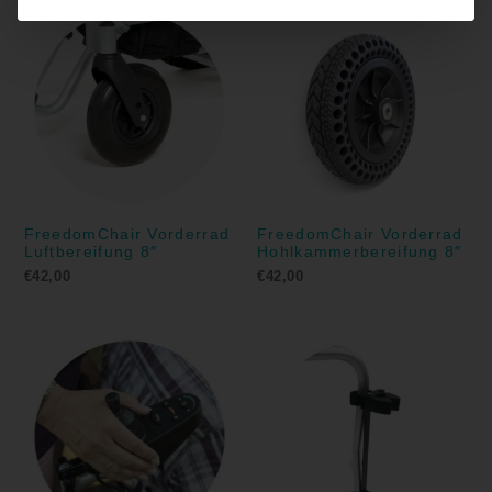
FreedomChair Vorderrad
FreedomChair Vorderrad
Luftbereifung 8″
Hohlkammerbereifung 8″
€
42,00
€
42,00