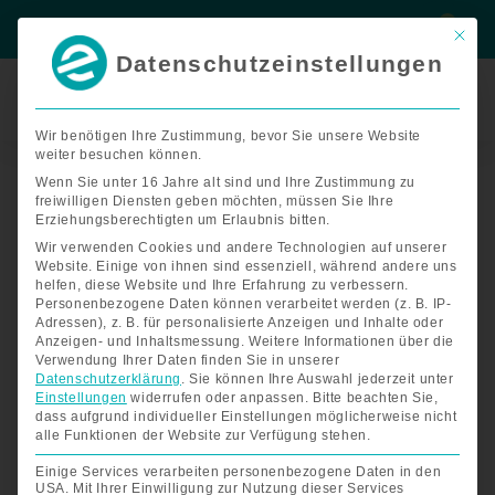
Zum
Suche
Suche
Inhalt
Mit di
springen
Datenschutzeinstellungen
Termin
buchen
Wir benötigen Ihre Zustimmung, bevor Sie unsere Website
Nach
weiter besuchen können.
Start
/
Zubehör E-Rollstühle
/ Zubehör FreedomChair A09
Preis
sortiert:
Wenn Sie unter 16 Jahre alt sind und Ihre Zustimmung zu
aufsteigend
Zubehör FreedomChair A09
freiwilligen Diensten geben möchten, müssen Sie Ihre
Erziehungsberechtigten um Erlaubnis bitten.
Wir verwenden Cookies und andere Technologien auf unserer
Zubehör für Ihren elektrische
Website. Einige von ihnen sind essenziell, während andere uns
helfen, diese Website und Ihre Erfahrung zu verbessern.
Rollstuhl FreedomChair A09
Personenbezogene Daten können verarbeitet werden (z. B. IP-
Adressen), z. B. für personalisierte Anzeigen und Inhalte oder
Anzeigen- und Inhaltsmessung.
Weitere Informationen über die
Verwendung Ihrer Daten finden Sie in unserer
Der faltbare Elektro-Rollstuhl
lässt sich mit nur einem
Datenschutzerklärung
.
Sie können Ihre Auswahl jederzeit unter
Handgriff zusammenfalten und kann somit spielend
Einstellungen
widerrufen oder anpassen.
Bitte beachten Sie,
einfach im Auto verladen werden. Mit dem vielfältigen
dass aufgrund individueller Einstellungen möglicherweise nicht
FreedomChair Portfolio haben wir für jeden Kunden die
alle Funktionen der Website zur Verfügung stehen.
passende Ausführung. Der kräftige Antrieb und die starken
Einige Services verarbeiten personenbezogene Daten in den
Batterien ermöglichen eine Reichweite bis zu 60 km. So
USA. Mit Ihrer Einwilligung zur Nutzung dieser Services