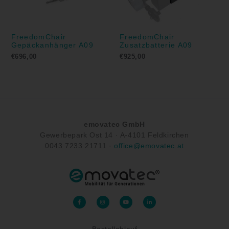
FreedomChair
FreedomChair
Gepäckanhänger A09
Zusatzbatterie A09
€
696,00
€
925,00
emovatec GmbH
Gewerbepark Ost 14 ·
A-
4101 Feldkirchen
0043
7233 21711
·
office@emovatec.at
F
I
Y
L
a
n
o
i
c
s
u
n
e
t
t
k
b
a
u
e
o
g
b
d
Bestellablauf
o
r
e
i