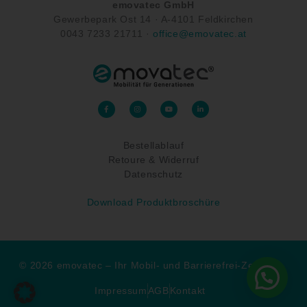
emovatec GmbH
Gewerbepark Ost 14 ·
A-
4101 Feldkirchen
0043
7233 21711
·
office@emovatec.at
F
I
Y
L
a
n
o
i
c
s
u
n
e
t
t
k
b
a
u
e
o
g
b
d
Bestellablauf
o
r
e
i
k
a
n
-
Retoure & Widerruf
m
-
f
i
n
Datenschutz
Download Produktbroschüre
© 2026 emovatec – Ihr Mobil- und Barrierefrei-Zentrum
Wie kann ich Ihnen helfen?
Impressum
AGB
Kontakt