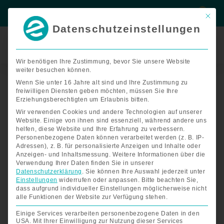
Zum
Suche
Suche
Inhalt
Mit di
springen
Datenschutzeinstellungen
Termin
buchen
Wir benötigen Ihre Zustimmung, bevor Sie unsere Website
Nach
weiter besuchen können.
Start
/
Zubehör E-Rollstühle
/ Zubehör FreedomChair T3
Preis
sortiert:
Wenn Sie unter 16 Jahre alt sind und Ihre Zustimmung zu
aufsteigend
Zubehör FreedomChair T3
freiwilligen Diensten geben möchten, müssen Sie Ihre
Erziehungsberechtigten um Erlaubnis bitten.
Wir verwenden Cookies und andere Technologien auf unserer
Zubehör für Ihren elektrische
Website. Einige von ihnen sind essenziell, während andere uns
helfen, diese Website und Ihre Erfahrung zu verbessern.
Rollstuhl FreedomChair T3
Personenbezogene Daten können verarbeitet werden (z. B. IP-
Adressen), z. B. für personalisierte Anzeigen und Inhalte oder
Anzeigen- und Inhaltsmessung.
Weitere Informationen über die
Verwendung Ihrer Daten finden Sie in unserer
Der faltbare Elektro-Rollstuhl
lässt sich mit nur einem
Datenschutzerklärung
.
Sie können Ihre Auswahl jederzeit unter
Handgriff zusammenfalten und kann somit spielend
Einstellungen
widerrufen oder anpassen.
Bitte beachten Sie,
einfach im Auto verladen werden. Mit dem vielfältigen
dass aufgrund individueller Einstellungen möglicherweise nicht
FreedomChair Portfolio haben wir für jeden Kunden die
alle Funktionen der Website zur Verfügung stehen.
passende Ausführung. Der kräftige Antrieb und die starken
Einige Services verarbeiten personenbezogene Daten in den
Batterien ermöglichen eine Reichweite bis zu 60 km. Der
USA. Mit Ihrer Einwilligung zur Nutzung dieser Services