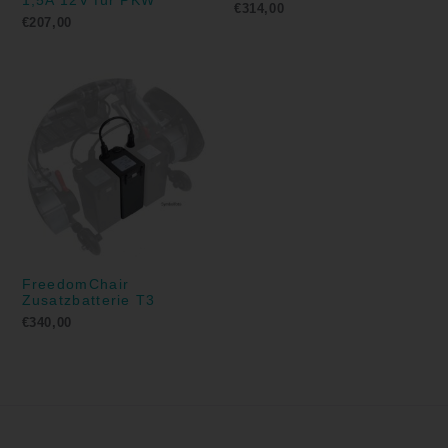
1,5A 12V für PKW
€
314,00
€
207,00
FreedomChair
Zusatzbatterie T3
€
340,00