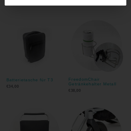
€
20,00
FreedomChair
Batterietasche für T3
Getränkehalter Metall
€
34,00
€
38,00