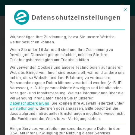
Zum
Suche
Suche
Inhalt
Mit di
springen
Datenschutzeinstellungen
Termin
buchen
Wir benötigen Ihre Zustimmung, bevor Sie unsere Website
weiter besuchen können.
Start
/
Zubehör kompakte Elektromobile
/ Zubehör Luggie
Wenn Sie unter 16 Jahre alt sind und Ihre Zustimmung zu
Zubehör Luggie
freiwilligen Diensten geben möchten, müssen Sie Ihre
Erziehungsberechtigten um Erlaubnis bitten.
Wir verwenden Cookies und andere Technologien auf unserer
Website. Einige von ihnen sind essenziell, während andere uns
Einzelnes Ergebnis wird angezeigt
helfen, diese Website und Ihre Erfahrung zu verbessern.
Personenbezogene Daten können verarbeitet werden (z. B. IP-
Adressen), z. B. für personalisierte Anzeigen und Inhalte oder
Anzeigen- und Inhaltsmessung.
Weitere Informationen über die
Verwendung Ihrer Daten finden Sie in unserer
Preisspanne:
Datenschutzerklärung
.
Sie können Ihre Auswahl jederzeit unter
€89,00
Einstellungen
widerrufen oder anpassen.
Bitte beachten Sie,
bis
dass aufgrund individueller Einstellungen möglicherweise nicht
€120,00
alle Funktionen der Website zur Verfügung stehen.
Einige Services verarbeiten personenbezogene Daten in den
USA. Mit Ihrer Einwilligung zur Nutzung dieser Services