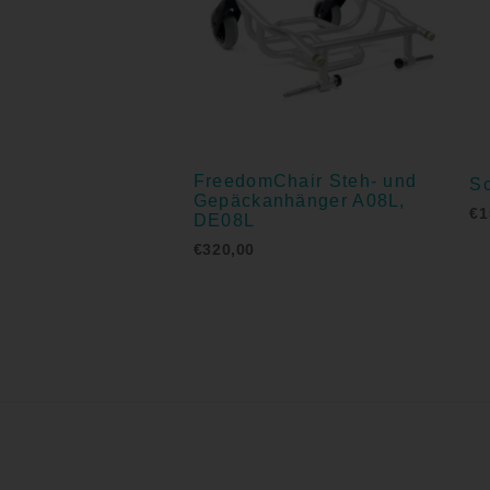
FreedomChair Steh- und
Sc
Gepäckanhänger A08L,
€
1
DE08L
€
320,00