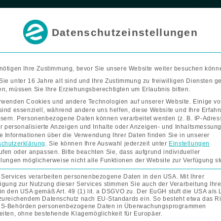
F
I
Termin buchen
a
n
c
s
e
t
Datenschutzeinstellungen
b
a
o
g
Bad & Wohnen
Förderung
Kontakt
Unterne
o
r
k
a
-
m
f
nötigen Ihre Zustimmung, bevor Sie unsere Website weiter besuchen könn
ie unter 16 Jahre alt sind und Ihre Zustimmung zu freiwilligen Diensten 
n, müssen Sie Ihre Erziehungsberechtigten um Erlaubnis bitten.
rwenden Cookies und andere Technologien auf unserer Website. Einige v
sind essenziell, während andere uns helfen, diese Website und Ihre Erfah
sern.
Personenbezogene Daten können verarbeitet werden (z. B. IP-Adres
FreedomCh
FreedomChair
für personalisierte Anzeigen und Inhalte oder Anzeigen- und Inhaltsmessung
e Informationen über die Verwendung Ihrer Daten finden Sie in unserer
Armlehnentasche
chutzerklärung
.
Sie können Ihre Auswahl jederzeit unter
Einstellungen
Armlehnen
Menge
ufen oder anpassen.
Bitte beachten Sie, dass aufgrund individueller
llungen möglicherweise nicht alle Funktionen der Website zur Verfügung s
 Services verarbeiten personenbezogene Daten in den USA. Mit Ihrer
ligung zur Nutzung dieser Services stimmen Sie auch der Verarbeitung Ihre
in den USA gemäß Art. 49 (1) lit. a DSGVO zu. Der EuGH stuft die USA als
Mit der praktischen Fr
zureichendem Datenschutz nach EU-Standards ein. So besteht etwa das Ri
Sie Ihre persönlichen G
US-Behörden personenbezogene Daten in Überwachungsprogrammen
eiten, ohne bestehende Klagemöglichkeit für Europäer.