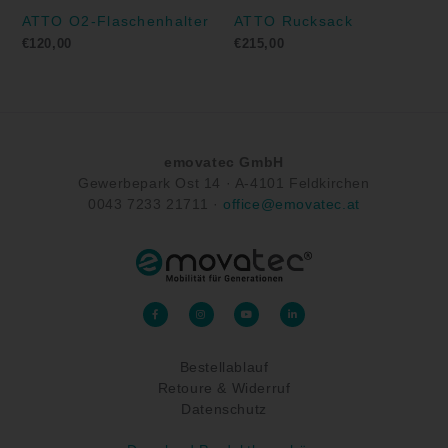
ATTO O2-Flaschenhalter
ATTO Rucksack
€
120,00
€
215,00
emovatec GmbH
Gewerbepark Ost 14 ·
A-
4101 Feldkirchen
0043
7233 21711
·
office@emovatec.at
F
I
Y
L
a
n
o
i
c
s
u
n
e
t
t
k
b
a
u
e
o
g
b
d
Bestellablauf
o
r
e
i
k
a
n
-
Retoure & Widerruf
m
-
f
i
n
Datenschutz