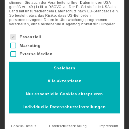
stimmen Sie auch der Verarbeitung Ihrer Daten in den USA
gemäß Art. 49 (1) lit. a DSGVO zu. Der EuGH stuft die USA als
Land mit unzureichendem Datenschutz nach EU-Standards ein.
So besteht etwa das Risiko, dass US-Behörden
personenbezogene Daten in Überwachungsprogrammen
verarbeiten, ohne bestehende Klagemöglichkeit für Europäer.
Es folgt eine Liste der Service-Gruppen, für die eine Einwil
Essenziell
Marketing
Externe Medien
Speichern
ATTO Flugreisetasche
Alle akzeptieren
Nur essenzielle Cookies akzeptieren
Die ATTO Flugreisetasche ist eine Schutzhülle, um Ihren
ATTO vor Beschädigungen auf Reisen zu schützen.
Individuelle Datenschutzeinstellungen
€
330,00
Cookie-Details
Datenschutzerklärung
Impressum