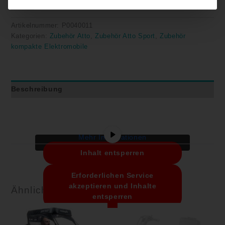
IN DEN WARENKORB
Artikelnummer:
P0040011
Kategorien:
Zubehör Atto
,
Zubehör Atto Sport
,
Zubehör
kompakte Elektromobile
Sie sehen gerade einen
Beschreibung
Platzhalterinhalt von
YouTube
. Um auf
den eigentlichen Inhalt zuzugreifen,
klicken Sie auf die Schaltfläche unten.
Bitte beachten Sie, dass dabei Daten
an Drittanbieter weitergegeben werden.
Mehr Informationen
Inhalt entsperren
Erforderlichen Service
akzeptieren und Inhalte
Ähnliche Produkte
entsperren