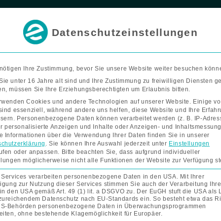
F
I
Termin buchen
a
n
c
s
e
t
Datenschutzeinstellungen
b
a
o
g
Bad & Wohnen
Förderung
Kontakt
Unterne
o
r
k
a
-
m
f
nötigen Ihre Zustimmung, bevor Sie unsere Website weiter besuchen könn
ie unter 16 Jahre alt sind und Ihre Zustimmung zu freiwilligen Diensten 
n, müssen Sie Ihre Erziehungsberechtigten um Erlaubnis bitten.
rwenden Cookies und andere Technologien auf unserer Website. Einige v
sind essenziell, während andere uns helfen, diese Website und Ihre Erfah
sern.
Personenbezogene Daten können verarbeitet werden (z. B. IP-Adres
Auffahrhilf
Auffahrhilfe
für personalisierte Anzeigen und Inhalte oder Anzeigen- und Inhaltsmessung
e Informationen über die Verwendung Ihrer Daten finden Sie in unserer
Aluminiumschienen
chutzerklärung
.
Sie können Ihre Auswahl jederzeit unter
Einstellungen
Aluminiums
mit
ufen oder anpassen.
Bitte beachten Sie, dass aufgrund individueller
Rand,
llungen möglicherweise nicht alle Funktionen der Website zur Verfügung s
Rand, faltb
faltbar
 Services verarbeiten personenbezogene Daten in den USA. Mit Ihrer
(2
ligung zur Nutzung dieser Services stimmen Sie auch der Verarbeitung Ihre
in den USA gemäß Art. 49 (1) lit. a DSGVO zu. Der EuGH stuft die USA als
Stk.)
zureichendem Datenschutz nach EU-Standards ein. So besteht etwa das Ri
Menge
US-Behörden personenbezogene Daten in Überwachungsprogrammen
eiten, ohne bestehende Klagemöglichkeit für Europäer.
Mit dieser Auffahrhilfe