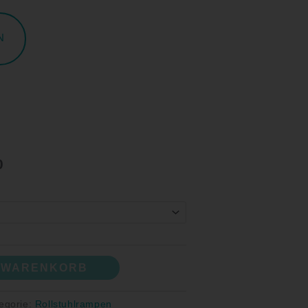
N
0
N WARENKORB
egorie:
Rollstuhlrampen