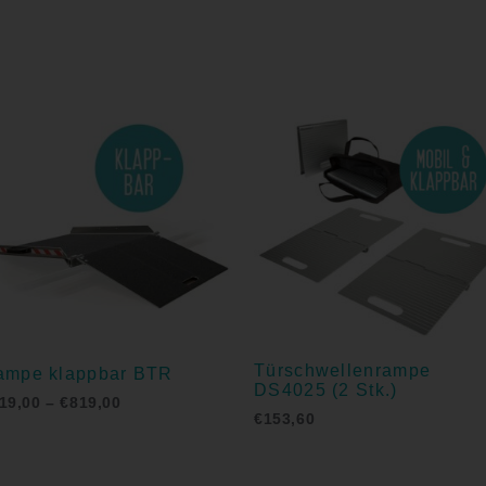
Preisspanne:
€719,00
bis
€819,00
Türschwellenrampe
ampe klappbar BTR
DS4025 (2 Stk.)
19,00
–
€
819,00
€
153,60