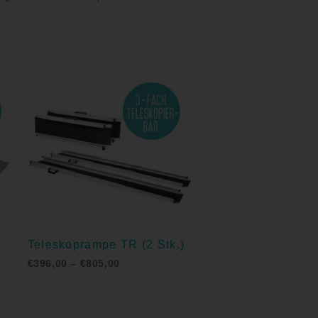
Preisspanne:
€396,00
bis
€805,00
Teleskoprampe TR (2 Stk.)
€
396,00
–
€
805,00