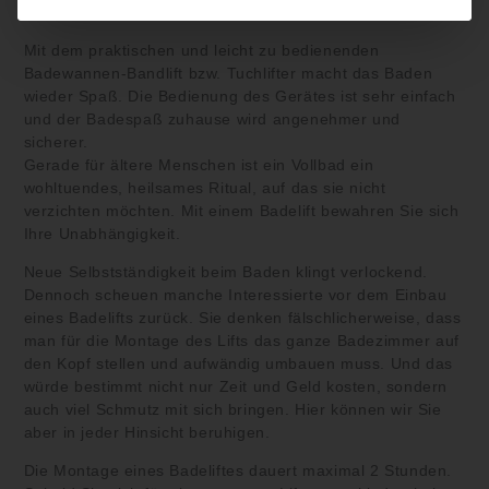
auszurutschen.
Mit dem praktischen und leicht zu bedienenden
Badewannen-Bandlift bzw. Tuchlifter macht das Baden
wieder Spaß. Die Bedienung des Gerätes ist sehr einfach
und der Badespaß zuhause wird angenehmer und
sicherer.
Gerade für ältere Menschen ist ein Vollbad ein
wohltuendes, heilsames Ritual, auf das sie nicht
verzichten möchten. Mit einem Badelift bewahren Sie sich
Ihre Unabhängigkeit.
Neue Selbstständigkeit beim Baden klingt verlockend.
Dennoch scheuen manche Interessierte vor dem Einbau
eines Badelifts zurück. Sie denken fälschlicherweise, dass
man für die Montage des Lifts das ganze Badezimmer auf
den Kopf stellen und aufwändig umbauen muss. Und das
würde bestimmt nicht nur Zeit und Geld kosten, sondern
auch viel Schmutz mit sich bringen. Hier können wir Sie
aber in jeder Hinsicht beruhigen.
Die Montage eines Badeliftes dauert maximal 2 Stunden.