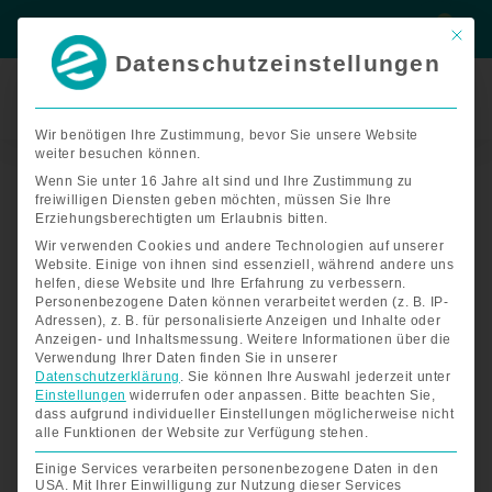
Zum
Suche
Suche
Inhalt
Mit di
springen
Datenschutzeinstellungen
Termin
buchen
Wir benötigen Ihre Zustimmung, bevor Sie unsere Website
weiter besuchen können.
Badewannen-
Bandlift
Wenn Sie unter 16 Jahre alt sind und Ihre Zustimmung zu
freiwilligen Diensten geben möchten, müssen Sie Ihre
/
Erziehungsberechtigten um Erlaubnis bitten.
Tuchlifter
Wir verwenden Cookies und andere Technologien auf unserer
Menge
Website. Einige von ihnen sind essenziell, während andere uns
helfen, diese Website und Ihre Erfahrung zu verbessern.
Personenbezogene Daten können verarbeitet werden (z. B. IP-
Adressen), z. B. für personalisierte Anzeigen und Inhalte oder
Anzeigen- und Inhaltsmessung.
Weitere Informationen über die
Verwendung Ihrer Daten finden Sie in unserer
Datenschutzerklärung
.
Sie können Ihre Auswahl jederzeit unter
Einstellungen
widerrufen oder anpassen.
Bitte beachten Sie,
dass aufgrund individueller Einstellungen möglicherweise nicht
alle Funktionen der Website zur Verfügung stehen.
Einige Services verarbeiten personenbezogene Daten in den
USA. Mit Ihrer Einwilligung zur Nutzung dieser Services