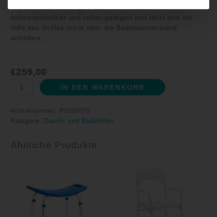
Transferbank anbringen lässt. Die Sitzfläche ist
höhenverstellbar und rollen-gelagert und lässt sich mit
Hilfe des Griffes leicht über die Badewannenwand
schieben.
€
259,00
IN DEN WARENKORB
Artikelnummer:
P0230070
Kategorie:
Dusch- und Badehilfen
Ähnliche Produkte