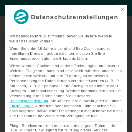
Zum
Suche
Suche
Inhalt
Mit di
springen
Datenschutzeinstellungen
Termin
buchen
Wir benötigen Ihre Zustimmung, bevor Sie unsere Website
weiter besuchen können.
Badewannen-
Transferbank,
Wenn Sie unter 16 Jahre alt sind und Ihre Zustimmung zu
freiwilligen Diensten geben möchten, müssen Sie Ihre
Alu
Erziehungsberechtigten um Erlaubnis bitten.
mit
Wir verwenden Cookies und andere Technologien auf unserer
weissem
Website. Einige von ihnen sind essenziell, während andere uns
Sitz
helfen, diese Website und Ihre Erfahrung zu verbessern.
Menge
Personenbezogene Daten können verarbeitet werden (z. B. IP-
Adressen), z. B. für personalisierte Anzeigen und Inhalte oder
Anzeigen- und Inhaltsmessung.
Weitere Informationen über die
Verwendung Ihrer Daten finden Sie in unserer
Datenschutzerklärung
.
Sie können Ihre Auswahl jederzeit unter
Einstellungen
widerrufen oder anpassen.
Bitte beachten Sie,
dass aufgrund individueller Einstellungen möglicherweise nicht
alle Funktionen der Website zur Verfügung stehen.
Einige Services verarbeiten personenbezogene Daten in den
USA. Mit Ihrer Einwilligung zur Nutzung dieser Services