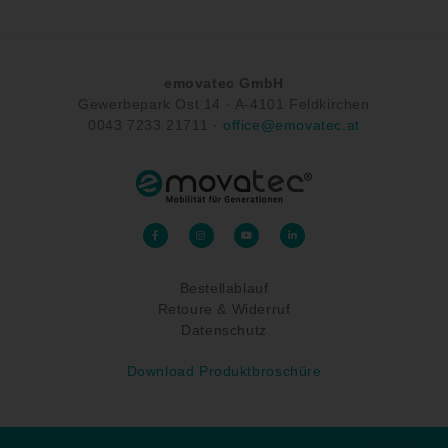
emovatec GmbH
Gewerbepark Ost 14 ·
A-
4101 Feldkirchen
0043
7233 21711
·
office@emovatec.at
F
I
Y
L
a
n
o
i
c
s
u
n
e
t
t
k
b
a
u
e
o
g
b
d
Bestellablauf
o
r
e
i
k
a
n
-
Retoure & Widerruf
m
-
f
i
n
Datenschutz
Download Produktbroschüre