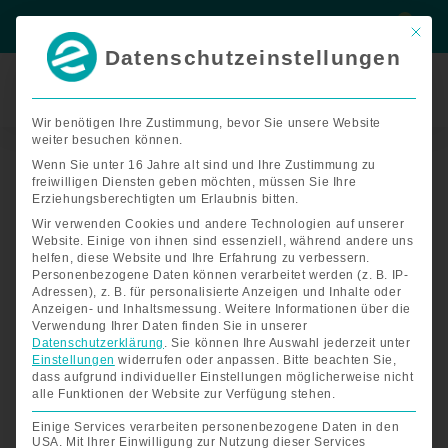
Zum
Suche
Suche
Inhalt
Mit di
springen
Datenschutzeinstellungen
Termin
buchen
Wir benötigen Ihre Zustimmung, bevor Sie unsere Website
weiter besuchen können.
PTR
Miniramps
Wenn Sie unter 16 Jahre alt sind und Ihre Zustimmung zu
freiwilligen Diensten geben möchten, müssen Sie Ihre
bis
Erziehungsberechtigten um Erlaubnis bitten.
740mm
Wir verwenden Cookies und andere Technologien auf unserer
Spurbreite
Website. Einige von ihnen sind essenziell, während andere uns
Menge
helfen, diese Website und Ihre Erfahrung zu verbessern.
Personenbezogene Daten können verarbeitet werden (z. B. IP-
Adressen), z. B. für personalisierte Anzeigen und Inhalte oder
Anzeigen- und Inhaltsmessung.
Weitere Informationen über die
Verwendung Ihrer Daten finden Sie in unserer
Datenschutzerklärung
.
Sie können Ihre Auswahl jederzeit unter
Einstellungen
widerrufen oder anpassen.
Bitte beachten Sie,
dass aufgrund individueller Einstellungen möglicherweise nicht
alle Funktionen der Website zur Verfügung stehen.
Einige Services verarbeiten personenbezogene Daten in den
USA. Mit Ihrer Einwilligung zur Nutzung dieser Services