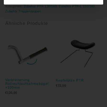
Artikelnummer:
P0150006
Kategorien:
Zubehör PTR 130/160
,
Zubehör PTR-L 130/160
,
Zubehör Treppenraupen
Ähnliche Produkte
Verbreiterung
Kopfstütze PTR
Rollstuhlaufnahmebügel
€
72,00
+100mm
€
120,00