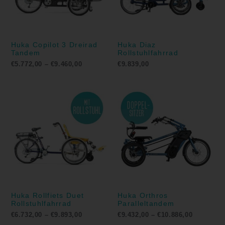
Huka Copilot 3 Dreirad
Huka Diaz
Tandem
Rollstuhlfahrrad
€
5.772,00
–
€
9.460,00
€
9.839,00
Preisspanne:
Preisspa
€6.732,00
€9.432,00
bis
bis
€9.893,00
€10.886,0
Huka Rollfiets Duet
Huka Orthros
Rollstuhlfahrrad
Paralleltandem
€
6.732,00
–
€
9.893,00
€
9.432,00
–
€
10.886,00