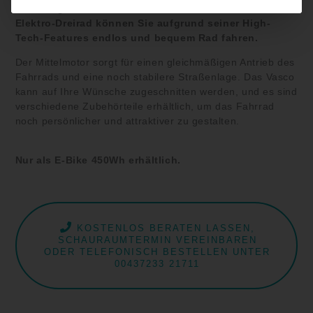
auf Design? Testen Sie das Vasco! Mit dem Vasco-
Elektro-Dreirad können Sie aufgrund seiner High-
Tech-Features endlos und bequem Rad fahren.
Der Mittelmotor sorgt für einen gleichmäßigen Antrieb des
Fahrrads und eine noch stabilere Straßenlage. Das Vasco
kann auf Ihre Wünsche zugeschnitten werden, und es sind
verschiedene Zubehörteile erhältlich, um das Fahrrad
noch persönlicher und attraktiver zu gestalten.
Nur als E-Bike 450Wh erhältlich.
KOSTENLOS BERATEN LASSEN,
SCHAURAUMTERMIN VEREINBAREN
ODER TELEFONISCH BESTELLEN UNTER
00437233 21711