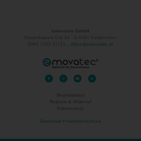
emovatec GmbH
Gewerbepark Ost 14 ·
A-
4101 Feldkirchen
0043
7233 21711
·
office@emovatec.at
F
I
Y
L
a
n
o
i
c
s
u
n
e
t
t
k
b
a
u
e
o
g
b
d
Bestellablauf
o
r
e
i
k
a
n
-
Retoure & Widerruf
m
-
f
i
n
Datenschutz
Download Produktbroschüre