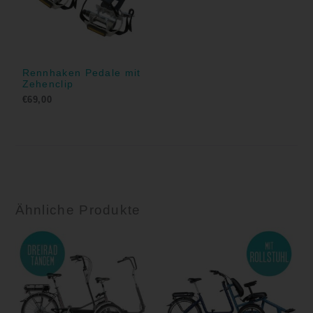
Rennhaken Pedale mit
Zehenclip
€
69,00
Ähnliche Produkte
Preisspanne:
€5.772,00
bis
€9.460,00