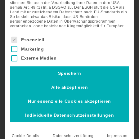
stimmen Sie auch der Verarbeitung Ihrer Daten in den USA
gemäß Art. 49 (1) lit. a DSGVO zu. Der EuGH stuft die USA als
Land mit unzureichendem Datenschutz nach EU-Standards ein.
So besteht etwa das Risiko, dass US-Behörden
personenbezogene Daten in Überwachungsprogrammen
verarbeiten, ohne bestehende Klagemöglichkeit für Europäer.
Es folgt eine Liste der Service-Gruppen, für die eine Einwil
Essenziell
Marketing
Externe Medien
Speichern
Alle akzeptieren
Nur essenzielle Cookies akzeptieren
Individuelle Datenschutzeinstellungen
Cookie-Details
Datenschutzerklärung
Impressum