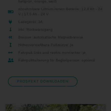
hellgrün, orange, weiß
abnehmbare Lithium-Ionen-Batterie: 12,8 Ah - 24
V | 17,5 Ah - 24 V
Ladegerät: 3A
inkl. Rückwärtsgang
Bremse: automatische Magnetbremse
Höhenverstellbare Fußstütze: ja
Fahrpult links und rechts montierbar: ja
Fahrpulthalterung für Begleitperson: optional
PROSPEKT DOWNLOADEN
Sie sehen gerade einen
Platzhalterinhalt von
YouTube
. Um auf
den eigentlichen Inhalt zuzugreifen,
klicken Sie auf die Schaltfläche unten.
Bitte beachten Sie, dass dabei Daten
an Drittanbieter weitergegeben werden.
Mehr Informationen