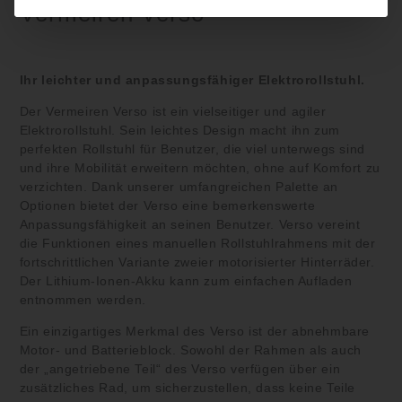
Vermeiren Verso
Ihr leichter und anpassungsfähiger Elektrorollstuhl.
Der Vermeiren Verso ist ein vielseitiger und agiler
Elektrorollstuhl. Sein leichtes Design macht ihn zum
perfekten Rollstuhl für Benutzer, die viel unterwegs sind
und ihre Mobilität erweitern möchten, ohne auf Komfort zu
verzichten. Dank unserer umfangreichen Palette an
Optionen bietet der Verso eine bemerkenswerte
Anpassungsfähigkeit an seinen Benutzer. Verso vereint
die Funktionen eines manuellen Rollstuhlrahmens mit der
fortschrittlichen Variante zweier motorisierter Hinterräder.
Der Lithium-Ionen-Akku kann zum einfachen Aufladen
entnommen werden.
Ein einzigartiges Merkmal des Verso ist der abnehmbare
Motor- und Batterieblock. Sowohl der Rahmen als auch
der „angetriebene Teil“ des Verso verfügen über ein
zusätzliches Rad, um sicherzustellen, dass keine Teile