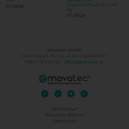
Lite
teilbarer XL-
Elektrorollstuhl bis 190
€
4.390,00
kg
€
7.170,00
emovatec GmbH
Gewerbepark Ost 14 ·
A-
4101 Feldkirchen
0043
7233 21711
·
office@emovatec.at
F
I
Y
L
a
n
o
i
c
s
u
n
e
t
t
k
b
a
u
e
o
g
b
d
Bestellablauf
o
r
e
i
k
a
n
-
Retoure & Widerruf
m
-
f
i
n
Datenschutz