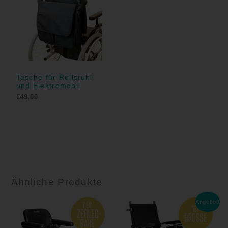
Tasche für Rollstuhl
und Elektromobil
€
49,00
Ähnliche Produkte
Ursprünglicher
Aktueller
Angebot!
Preis
Preis
war:
ist:
€7.590,00
€7.210,00.