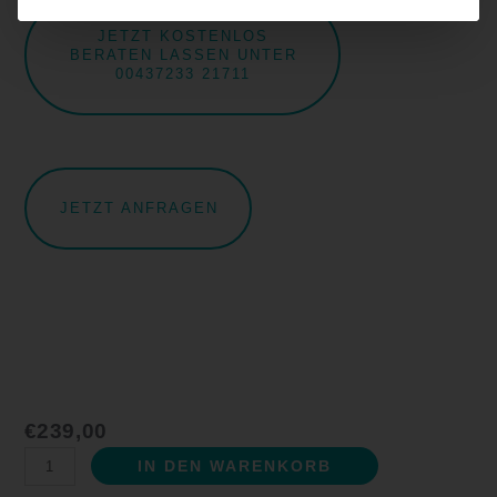
JETZT KOSTENLOS
BERATEN LASSEN UNTER
00437233 21711
JETZT ANFRAGEN
€
239,00
IN DEN WARENKORB