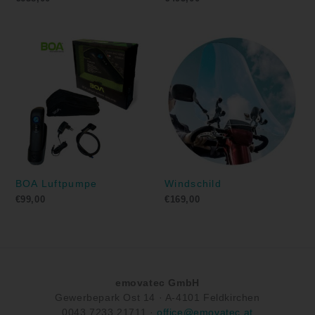
BOA Luftpumpe
Windschild
€
99,00
€
169,00
emovatec GmbH
Gewerbepark Ost 14 ·
A-
4101 Feldkirchen
0043
7233 21711
·
office@emovatec.at