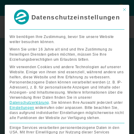
Zum
Suche
Suche
Inhalt
Mit di
springen
Datenschutzeinstellungen
Termin
buchen
Wir benötigen Ihre Zustimmung, bevor Sie unsere Website
weiter besuchen können.
Wenn Sie unter 16 Jahre alt sind und Ihre Zustimmung zu
freiwilligen Diensten geben möchten, müssen Sie Ihre
Erziehungsberechtigten um Erlaubnis bitten.
Wir verwenden Cookies und andere Technologien auf unserer
Website. Einige von ihnen sind essenziell, während andere uns
helfen, diese Website und Ihre Erfahrung zu verbessern.
Personenbezogene Daten können verarbeitet werden (z. B. IP-
Adressen), z. B. für personalisierte Anzeigen und Inhalte oder
Anzeigen- und Inhaltsmessung.
Weitere Informationen über die
Verwendung Ihrer Daten finden Sie in unserer
Datenschutzerklärung
.
Sie können Ihre Auswahl jederzeit unter
Einstellungen
widerrufen oder anpassen.
Bitte beachten Sie,
dass aufgrund individueller Einstellungen möglicherweise nicht
alle Funktionen der Website zur Verfügung stehen.
Barrierefreier Urlaub am
Einige Services verarbeiten personenbezogene Daten in den
Bauernhof – echte Auszeit, die
USA. Mit Ihrer Einwilligung zur Nutzung dieser Services