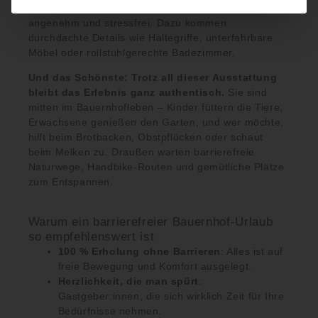
Bewegungsfreiheit machen Ihren Aufenthalt
angenehm und stressfrei. Dazu kommen
durchdachte Details wie Haltegriffe, unterfahrbare
Möbel oder rollstuhlgerechte Badezimmer.
Und das Schönste: Trotz all dieser Ausstattung
bleibt das Erlebnis ganz authentisch.
Sie sind
mitten im Bauernhofleben – Kinder füttern die Tiere,
Erwachsene genießen den Garten, und wer möchte,
hilft beim Brotbacken, Obstpflücken oder schaut
beim Melken zu. Draußen warten barrierefreie
Naturwege, Handbike-Routen und gemütliche Plätze
zum Entspannen.
Warum ein barrierefreier Bauernhof-Urlaub
so empfehlenswert ist
100 % Erholung ohne Barrieren
: Alles ist auf
freie Bewegung und Komfort ausgelegt.
Herzlichkeit, die man spürt
:
Gastgeber:innen, die sich wirklich Zeit für Ihre
Bedürfnisse nehmen.