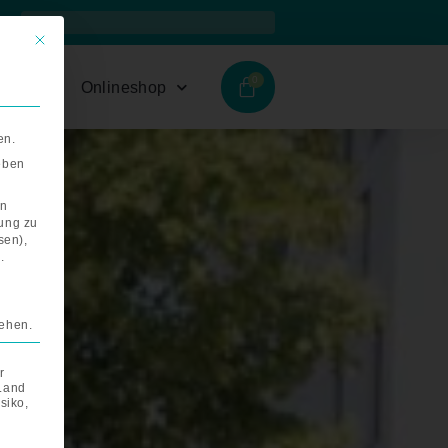
Suche
Suche
Mit diesem Button wird der Dialog geschlossen. Seine Funktionalität i
hmen
Onlineshop
en.
geben
on
rung zu
sen),
.
tehen.
r
 Land
siko,