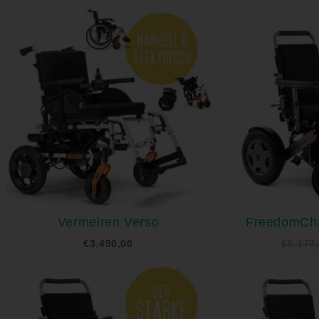
Vermeiren Verso
FreedomCha
€
3.490,00
€
5.170
Ursprünglicher
Aktueller
Preis
Preis
war:
ist:
€4.670,00
€4.435,00.