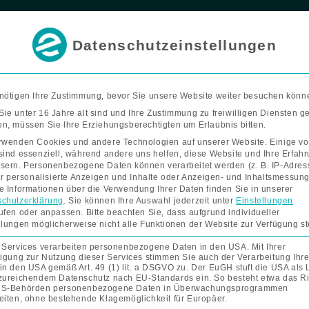
F
I
Termin buchen
a
n
c
s
e
t
Datenschutzeinstellungen
b
a
o
g
Bad & Wohnen
Förderung
Kontakt
Unterne
o
r
k
a
-
m
f
nötigen Ihre Zustimmung, bevor Sie unsere Website weiter besuchen könn
ie unter 16 Jahre alt sind und Ihre Zustimmung zu freiwilligen Diensten 
n, müssen Sie Ihre Erziehungsberechtigten um Erlaubnis bitten.
rwenden Cookies und andere Technologien auf unserer Website. Einige v
sind essenziell, während andere uns helfen, diese Website und Ihre Erfah
sern.
Personenbezogene Daten können verarbeitet werden (z. B. IP-Adres
für personalisierte Anzeigen und Inhalte oder Anzeigen- und Inhaltsmessung
e Informationen über die Verwendung Ihrer Daten finden Sie in unserer
chutzerklärung
.
Sie können Ihre Auswahl jederzeit unter
Einstellungen
ufen oder anpassen.
Bitte beachten Sie, dass aufgrund individueller
llungen möglicherweise nicht alle Funktionen der Website zur Verfügung s
 Services verarbeiten personenbezogene Daten in den USA. Mit Ihrer
ligung zur Nutzung dieser Services stimmen Sie auch der Verarbeitung Ihre
in den USA gemäß Art. 49 (1) lit. a DSGVO zu. Der EuGH stuft die USA als
zureichendem Datenschutz nach EU-Standards ein. So besteht etwa das Ri
US-Behörden personenbezogene Daten in Überwachungsprogrammen
eiten, ohne bestehende Klagemöglichkeit für Europäer.