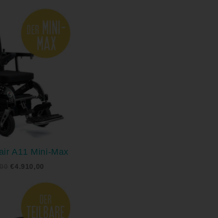
Ursprünglicher
Aktueller
Preis
Preis
war:
ist:
€5.170,00
€4.910,00.
ir A11 Mini-Max
,00
€
4.910,00
Ursprünglicher
Aktueller
Preis
Preis
war:
ist:
€4.990,00
€4.740,00.