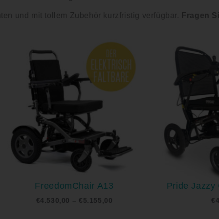
nten und mit tollem Zubehör kurzfristig verfügbar.
Fragen Si
Preisspanne:
€4.530,00
bis
€5.155,00
FreedomChair A13
Pride Jazzy 
€
4.530,00
–
€
5.155,00
€