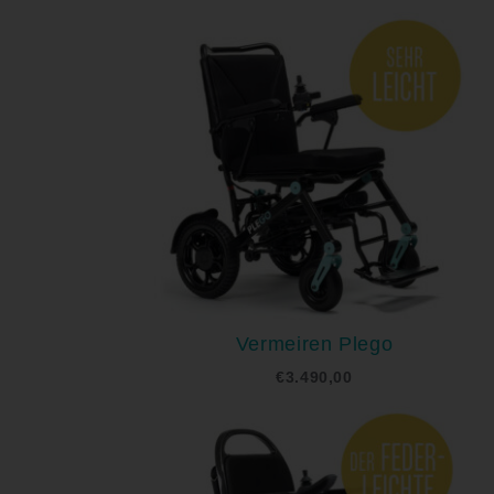
Vermeiren Plego
€
3.490,00
Ursprünglicher
Aktueller
Preis
Preis
war:
ist:
€6.970,00
€6.620,00.