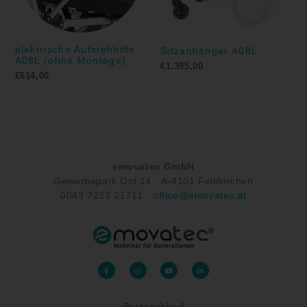
elektrische Aufstehhilfe
Sitzanhänger A08L
A08L (ohne Montage)
€
1.395,00
€
614,00
emovatec GmbH
Gewerbepark Ost 14 ·
A-
4101 Feldkirchen
0043
7233 21711
·
office@emovatec.at
F
I
Y
L
a
n
o
i
c
s
u
n
e
t
t
k
b
a
u
e
o
g
b
d
Bestellablauf
o
r
e
i