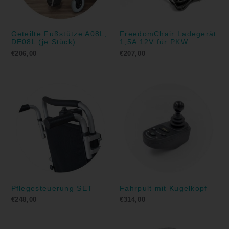
Geteilte Fußstütze A08L,
FreedomChair Ladegerät
DE08L (je Stück)
1,5A 12V für PKW
€
206,00
€
207,00
Pflegesteuerung SET
Fahrpult mit Kugelkopf
€
248,00
€
314,00