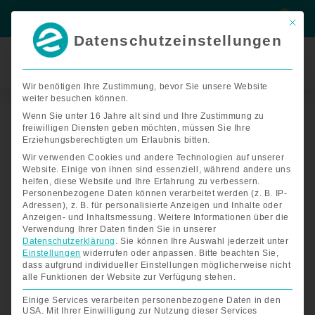
Zum
Suche
Suche
Inhalt
Mit di
springen
Datenschutzeinstellungen
Termin
buchen
Wir benötigen Ihre Zustimmung, bevor Sie unsere Website
Nach
weiter besuchen können.
Start
/
Zubehör E-Rollstühle
/ Zubehör FreedomChair A08L
Preis
sortiert:
Wenn Sie unter 16 Jahre alt sind und Ihre Zustimmung zu
aufsteigend
Zubehör FreedomChair A08L
freiwilligen Diensten geben möchten, müssen Sie Ihre
Erziehungsberechtigten um Erlaubnis bitten.
Wir verwenden Cookies und andere Technologien auf unserer
Zubehör für Ihren elektrische
Website. Einige von ihnen sind essenziell, während andere uns
helfen, diese Website und Ihre Erfahrung zu verbessern.
Rollstuhl FreedomChair A08L
Personenbezogene Daten können verarbeitet werden (z. B. IP-
Adressen), z. B. für personalisierte Anzeigen und Inhalte oder
Anzeigen- und Inhaltsmessung.
Weitere Informationen über die
Verwendung Ihrer Daten finden Sie in unserer
Der faltbare Elektro-Rollstuhl
lässt sich mit nur einem
Datenschutzerklärung
.
Sie können Ihre Auswahl jederzeit unter
Handgriff zusammenfalten und kann somit spielend
Einstellungen
widerrufen oder anpassen.
Bitte beachten Sie,
einfach im Auto verladen werden. Mit dem vielfältigen
dass aufgrund individueller Einstellungen möglicherweise nicht
FreedomChair Portfolio haben wir für jeden Kunden die
alle Funktionen der Website zur Verfügung stehen.
passende Ausführung. Der kräftige Antrieb und die starken
Einige Services verarbeiten personenbezogene Daten in den
Batterien ermöglichen eine Reichweite bis zu 60 km. Der
USA. Mit Ihrer Einwilligung zur Nutzung dieser Services