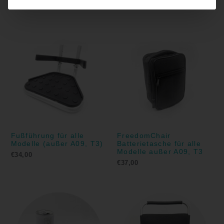
€
20,00
Fußführung für alle
FreedomChair
Modelle (außer A09, T3)
Batterietasche für alle
Modelle außer A09, T3
€
34,00
€
37,00