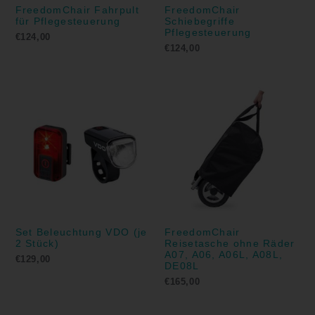
FreedomChair Fahrpult
FreedomChair
für Pflegesteuerung
Schiebegriffe
Pflegesteuerung
€
124,00
€
124,00
Set Beleuchtung VDO (je
FreedomChair
2 Stück)
Reisetasche ohne Räder
A07, A06, A06L, A08L,
€
129,00
DE08L
€
165,00