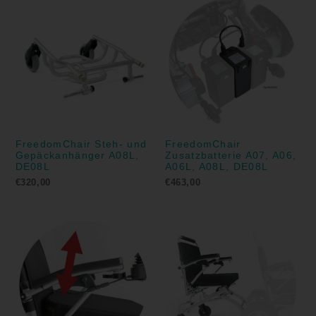
FreedomChair Steh- und
FreedomChair
Gepäckanhänger A08L,
Zusatzbatterie A07, A06,
DE08L
A06L, A08L, DE08L
€
320,00
€
463,00