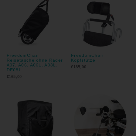
FreedomChair
FreedomChair
Reisetasche ohne Räder
Kopfstütze
A07, A06, A06L, A08L,
€
185,00
DE08L
€
165,00