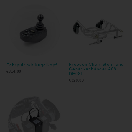
FreedomChair Steh- und
Fahrpult mit Kugelkopf
Gepäckanhänger A08L,
€
314,00
DE08L
€
320,00