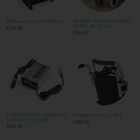
Geteilte Fußstütze A08L,
Reisetasche mit Rädern
DE08L (je Stück)
€
185,00
€
206,00
FreedomChair Ladegerät
Pflegesteuerung SET
1,5A 12V für PKW
€
248,00
€
207,00