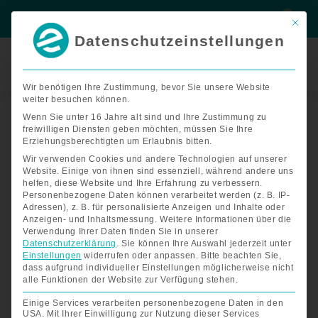
Zum
Suche
Suche
Inhalt
Mit di
springen
Datenschutzeinstellungen
Termin
buchen
Wir benötigen Ihre Zustimmung, bevor Sie unsere Website
Nach
weiter besuchen können.
Start
/
Zubehör E-Rollstühle
/ Zubehör FreedomChair DE08L
Preis
sortiert:
Wenn Sie unter 16 Jahre alt sind und Ihre Zustimmung zu
aufsteigend
Zubehör FreedomChair DE08L
freiwilligen Diensten geben möchten, müssen Sie Ihre
Erziehungsberechtigten um Erlaubnis bitten.
Wir verwenden Cookies und andere Technologien auf unserer
Zubehör für Ihren elektrische
Website. Einige von ihnen sind essenziell, während andere uns
helfen, diese Website und Ihre Erfahrung zu verbessern.
Rollstuhl FreedomChair DE08L
Personenbezogene Daten können verarbeitet werden (z. B. IP-
Adressen), z. B. für personalisierte Anzeigen und Inhalte oder
Anzeigen- und Inhaltsmessung.
Weitere Informationen über die
Verwendung Ihrer Daten finden Sie in unserer
Der faltbare Elektro-Rollstuhl
lässt sich mit nur einem
Datenschutzerklärung
.
Sie können Ihre Auswahl jederzeit unter
Handgriff zusammenfalten und kann somit spielend
Einstellungen
widerrufen oder anpassen.
Bitte beachten Sie,
einfach im Auto verladen werden. Mit dem vielfältigen
dass aufgrund individueller Einstellungen möglicherweise nicht
FreedomChair Portfolio haben wir für jeden Kunden die
alle Funktionen der Website zur Verfügung stehen.
passende Ausführung. Der kräftige Antrieb und die starken
Einige Services verarbeiten personenbezogene Daten in den
Batterien ermöglichen eine Reichweite bis zu 60 km. Der
USA. Mit Ihrer Einwilligung zur Nutzung dieser Services