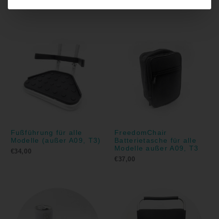
€
20,00
Fußführung für alle
FreedomChair
Modelle (außer A09, T3)
Batterietasche für alle
Modelle außer A09, T3
€
34,00
€
37,00