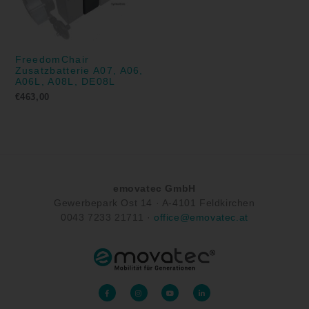
FreedomChair
Zusatzbatterie A07, A06,
A06L, A08L, DE08L
€
463,00
emovatec GmbH
Gewerbepark Ost 14 ·
A-
4101 Feldkirchen
0043
7233 21711
·
office@emovatec.at
F
I
Y
L
a
n
o
i
c
s
u
n
e
t
t
k