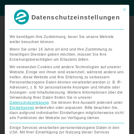
Zum
Suche
Suche
Inhalt
Mit di
springen
Datenschutzeinstellungen
Termin
buchen
Wir benötigen Ihre Zustimmung, bevor Sie unsere Website
weiter besuchen können.
ATTO
Rückenkissen
Wenn Sie unter 16 Jahre alt sind und Ihre Zustimmung zu
freiwilligen Diensten geben möchten, müssen Sie Ihre
mit
Erziehungsberechtigten um Erlaubnis bitten.
Sicherheitsgurt
Wir verwenden Cookies und andere Technologien auf unserer
Menge
Website. Einige von ihnen sind essenziell, während andere uns
helfen, diese Website und Ihre Erfahrung zu verbessern.
Personenbezogene Daten können verarbeitet werden (z. B. IP-
Adressen), z. B. für personalisierte Anzeigen und Inhalte oder
Anzeigen- und Inhaltsmessung.
Weitere Informationen über die
Verwendung Ihrer Daten finden Sie in unserer
Datenschutzerklärung
.
Sie können Ihre Auswahl jederzeit unter
Einstellungen
widerrufen oder anpassen.
Bitte beachten Sie,
dass aufgrund individueller Einstellungen möglicherweise nicht
alle Funktionen der Website zur Verfügung stehen.
Einige Services verarbeiten personenbezogene Daten in den
USA. Mit Ihrer Einwilligung zur Nutzung dieser Services