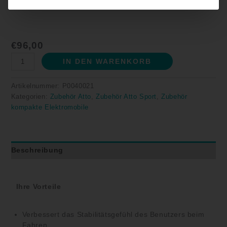
€
96,00
IN DEN WARENKORB
Artikelnummer:
P0040021
Kategorien:
Zubehör Atto
,
Zubehör Atto Sport
,
Zubehör
kompakte Elektromobile
Beschreibung
Ihre Vorteile
Verbessert das Stabilitätsgefühl des Benutzers beim
Fahren.