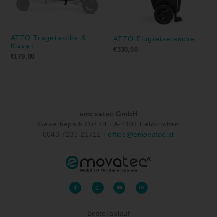
ATTO Tragetasche &
ATTO Flugreisetasche
Kissen
€
330,00
€
179,00
emovatec GmbH
Gewerbepark Ost 14 ·
A-
4101 Feldkirchen
0043
7233 21711
·
office@emovatec.at
F
I
Y
L
a
n
o
i
c
s
u
n
e
t
t
k
b
a
u
e
o
g
b
d
Bestellablauf
o
r
e
i