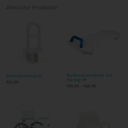
Ähnliche Produkte
Preisspanne:
€55,00
bis
€66,00
Badewannenbrett mit
Badewannengriff
Handgriff
€
61,00
€
55,00
–
€
66,00