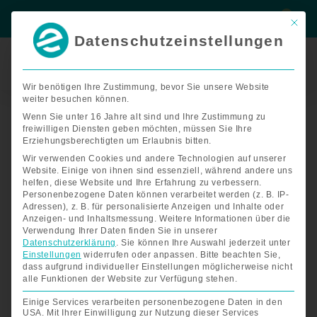
Zum
Suche
Suche
Inhalt
Mit di
springen
Datenschutzeinstellungen
Termin
buchen
Wir benötigen Ihre Zustimmung, bevor Sie unsere Website
weiter besuchen können.
Dusch-
und
Wenn Sie unter 16 Jahre alt sind und Ihre Zustimmung zu
freiwilligen Diensten geben möchten, müssen Sie Ihre
Toilettenrollstuhl,
Erziehungsberechtigten um Erlaubnis bitten.
5"
Wir verwenden Cookies und andere Technologien auf unserer
Räder
Website. Einige von ihnen sind essenziell, während andere uns
Menge
helfen, diese Website und Ihre Erfahrung zu verbessern.
Personenbezogene Daten können verarbeitet werden (z. B. IP-
Adressen), z. B. für personalisierte Anzeigen und Inhalte oder
Anzeigen- und Inhaltsmessung.
Weitere Informationen über die
Verwendung Ihrer Daten finden Sie in unserer
Datenschutzerklärung
.
Sie können Ihre Auswahl jederzeit unter
Einstellungen
widerrufen oder anpassen.
Bitte beachten Sie,
dass aufgrund individueller Einstellungen möglicherweise nicht
alle Funktionen der Website zur Verfügung stehen.
Einige Services verarbeiten personenbezogene Daten in den
USA. Mit Ihrer Einwilligung zur Nutzung dieser Services