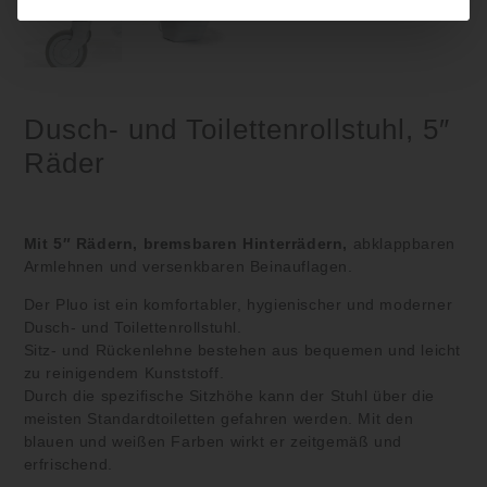
Dusch- und Toilettenrollstuhl, 5″
Räder
Mit 5″ Rädern, bremsbaren Hinterrädern,
abklappbaren
Armlehnen und versenkbaren Beinauflagen.
Der Pluo ist ein komfortabler, hygienischer und moderner
Dusch- und Toilettenrollstuhl.
Sitz- und Rückenlehne bestehen aus bequemen und leicht
zu reinigendem Kunststoff.
Durch die spezifische Sitzhöhe kann der Stuhl über die
meisten Standardtoiletten gefahren werden. Mit den
blauen und weißen Farben wirkt er zeitgemäß und
erfrischend.