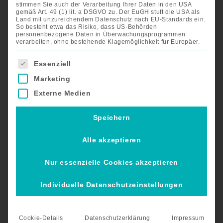
stimmen Sie auch der Verarbeitung Ihrer Daten in den USA
gemäß Art. 49 (1) lit. a DSGVO zu. Der EuGH stuft die USA als
Land mit unzureichendem Datenschutz nach EU-Standards ein.
So besteht etwa das Risiko, dass US-Behörden
personenbezogene Daten in Überwachungsprogrammen
verarbeiten, ohne bestehende Klagemöglichkeit für Europäer.
Es folgt eine Liste der Service-Gruppen, für die eine Einwil
Essenziell
Marketing
Externe Medien
Speichern
Alle akzeptieren
Nur essenzielle Cookies akzeptieren
Individuelle Datenschutzeinstellungen
Cookie-Details
Datenschutzerklärung
Impressum