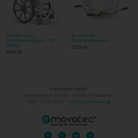
Dusch- und
drehbarer
Toilettenrollstuhl, 24″
Badewannensitz
Räder
€
159,00
€
990,00
emovatec GmbH
Gewerbepark Ost 14 ·
A-
4101 Feldkirchen
0043
7233 21711
·
office@emovatec.at
F
I
Y
L
a
n
o
i