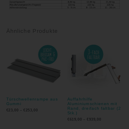
Ähnliche Produkte
Preisspanne:
Preisspanne:
€23,00
€619,00
bis
bis
€253,00
€939,00
Türschwellenrampe aus
Auffahrhilfe
Gummi
Aluminiumschienen mit
Rand, dreifach faltbar (2
€
23,00
–
€
253,00
Stk.)
€
619,00
–
€
939,00