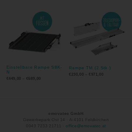
Preisspanne:
Preisspanne:
€449,00
€230,00
bis
bis
€689,00
€971,00
Einstellbare Rampe SBK-
Rampe TM (2 Stk.)
N
€
230,00
–
€
971,00
€
449,00
–
€
689,00
emovatec GmbH
Gewerbepark Ost 14 ·
A-
4101 Feldkirchen
0043
7233 21711
·
office@emovatec.at