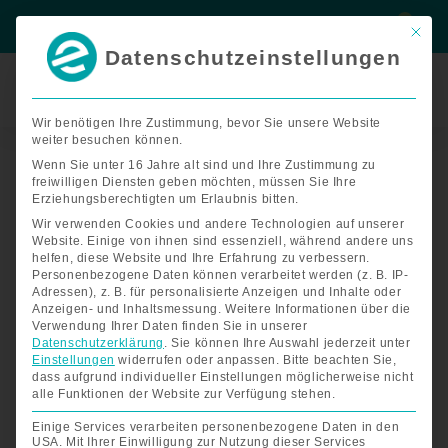
Zum
Suche
Suche
Inhalt
Mit di
springen
Datenschutzeinstellungen
Termin
buchen
Wir benötigen Ihre Zustimmung, bevor Sie unsere Website
weiter besuchen können.
Preisspanne:
Terrassenrampe
€562,00
T80
Wenn Sie unter 16 Jahre alt sind und Ihre Zustimmung zu
freiwilligen Diensten geben möchten, müssen Sie Ihre
bis
Menge
Erziehungsberechtigten um Erlaubnis bitten.
€945,00
Wir verwenden Cookies und andere Technologien auf unserer
Website. Einige von ihnen sind essenziell, während andere uns
helfen, diese Website und Ihre Erfahrung zu verbessern.
Personenbezogene Daten können verarbeitet werden (z. B. IP-
Adressen), z. B. für personalisierte Anzeigen und Inhalte oder
Anzeigen- und Inhaltsmessung.
Weitere Informationen über die
Verwendung Ihrer Daten finden Sie in unserer
Datenschutzerklärung
.
Sie können Ihre Auswahl jederzeit unter
Einstellungen
widerrufen oder anpassen.
Bitte beachten Sie,
dass aufgrund individueller Einstellungen möglicherweise nicht
alle Funktionen der Website zur Verfügung stehen.
Einige Services verarbeiten personenbezogene Daten in den
USA. Mit Ihrer Einwilligung zur Nutzung dieser Services