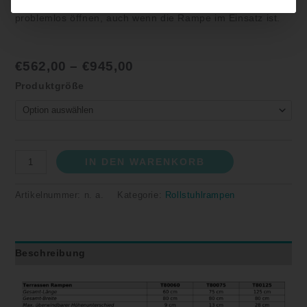
hochstehenden Kanten besitzt, kann man die Tür
problemlos öffnen, auch wenn die Rampe im Einsatz ist.
€
562,00
–
€
945,00
Produktgröße
IN DEN WARENKORB
Artikelnummer:
n. a.
Kategorie:
Rollstuhlrampen
Beschreibung