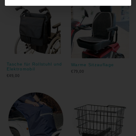
Tasche für Rollstuhl und
Warme Sitzauflage
Elektromobil
€
79,00
€
49,00