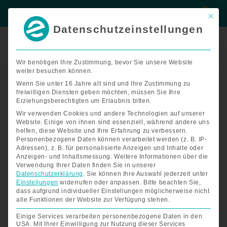
Zum
Suche
Suche
Inhalt
Mit di
springen
Datenschutzeinstellungen
Termin
buchen
Wir benötigen Ihre Zustimmung, bevor Sie unsere Website
Nach
weiter besuchen können.
Start
/
Zubehör Seniorenmobile
/ Zubehör Abby 1
Preis
sortiert:
Wenn Sie unter 16 Jahre alt sind und Ihre Zustimmung zu
aufsteigend
Zubehör Abby 1
freiwilligen Diensten geben möchten, müssen Sie Ihre
Erziehungsberechtigten um Erlaubnis bitten.
Wir verwenden Cookies und andere Technologien auf unserer
Website. Einige von ihnen sind essenziell, während andere uns
Alle 18 Ergebnisse werden angezeigt
helfen, diese Website und Ihre Erfahrung zu verbessern.
Personenbezogene Daten können verarbeitet werden (z. B. IP-
Adressen), z. B. für personalisierte Anzeigen und Inhalte oder
Anzeigen- und Inhaltsmessung.
Weitere Informationen über die
Verwendung Ihrer Daten finden Sie in unserer
Datenschutzerklärung
.
Sie können Ihre Auswahl jederzeit unter
Einstellungen
widerrufen oder anpassen.
Bitte beachten Sie,
dass aufgrund individueller Einstellungen möglicherweise nicht
alle Funktionen der Website zur Verfügung stehen.
Einige Services verarbeiten personenbezogene Daten in den
USA. Mit Ihrer Einwilligung zur Nutzung dieser Services