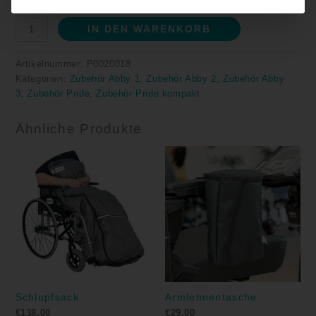
€
179,00
IN DEN WARENKORB
Artikelnummer:
P0020018
Kategorien:
Zubehör Abby 1
,
Zubehör Abby 2
,
Zubehör Abby
3
,
Zubehör Pride
,
Zubehör Pride kompakt
Ähnliche Produkte
Schlupfsack
Armlehnentasche
€
138,00
€
29,00