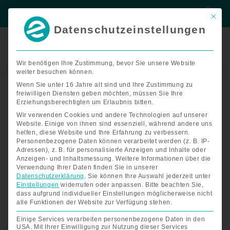
Zum
Suche
Suche
Inhalt
Mit di
springen
Datenschutzeinstellungen
Termin
buchen
Wir benötigen Ihre Zustimmung, bevor Sie unsere Website
Nach
weiter besuchen können.
Start
/
Zubehör Seniorenmobile
/ Zubehör Abby 3
Preis
sortiert:
Wenn Sie unter 16 Jahre alt sind und Ihre Zustimmung zu
aufsteigend
Zubehör Abby 3
freiwilligen Diensten geben möchten, müssen Sie Ihre
Erziehungsberechtigten um Erlaubnis bitten.
Wir verwenden Cookies und andere Technologien auf unserer
Website. Einige von ihnen sind essenziell, während andere uns
Alle 15 Ergebnisse werden angezeigt
helfen, diese Website und Ihre Erfahrung zu verbessern.
Personenbezogene Daten können verarbeitet werden (z. B. IP-
Adressen), z. B. für personalisierte Anzeigen und Inhalte oder
Anzeigen- und Inhaltsmessung.
Weitere Informationen über die
Verwendung Ihrer Daten finden Sie in unserer
Datenschutzerklärung
.
Sie können Ihre Auswahl jederzeit unter
Einstellungen
widerrufen oder anpassen.
Bitte beachten Sie,
dass aufgrund individueller Einstellungen möglicherweise nicht
alle Funktionen der Website zur Verfügung stehen.
Einige Services verarbeiten personenbezogene Daten in den
USA. Mit Ihrer Einwilligung zur Nutzung dieser Services