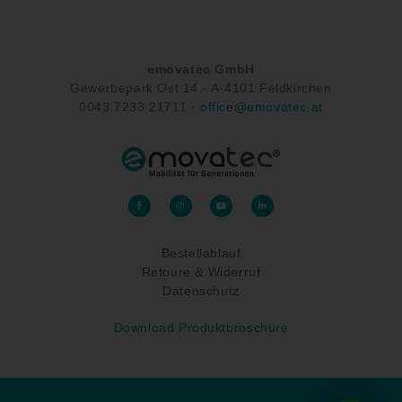
emovatec GmbH
Gewerbepark Ost 14 ·
A-
4101 Feldkirchen
0043
7233 21711
·
office@emovatec.at
F
I
Y
L
a
n
o
i
c
s
u
n
e
t
t
k
b
a
u
e
o
g
b
d
Bestellablauf
o
r
e
i
k
a
n
-
Retoure & Widerruf
m
-
f
i
n
Datenschutz
Download Produktbroschüre