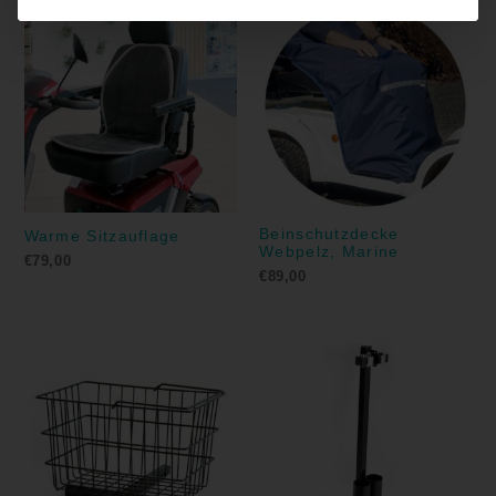
Beinschutzdecke
Warme Sitzauflage
Webpelz, Marine
€
79,00
€
89,00